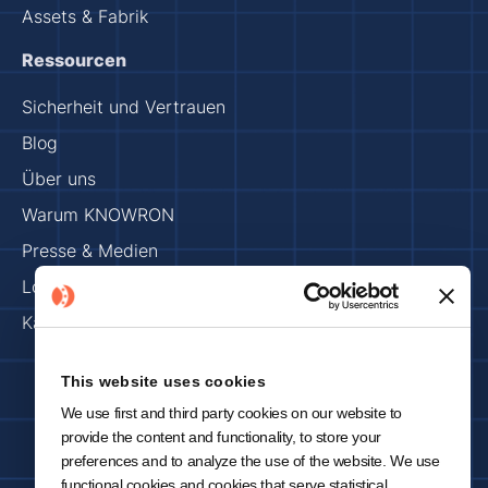
Assets & Fabrik
Ressourcen
Sicherheit und Vertrauen
Blog
Über uns
Warum KNOWRON
Presse & Medien
Los geht's
Karriere
This website uses cookies
Impressum
Datenschutzbestimmung
We use first and third party cookies on our website to
provide the content and functionality, to store your
Copyright 2024 © KNOWRON | Hergestellt mit 🥨 in München
preferences and to analyze the use of the website. We use
functional cookies and cookies that serve statistical,