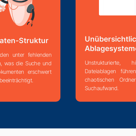
Unübersichtli
aten-Struktur
Ablagesystem
iden unter fehlenden
Unstrukturierte, 
n, was die Suche und
Dateiablagen führe
okumenten erschwert
chaotischen Ordne
eeinträchtigt.
Suchaufwand.