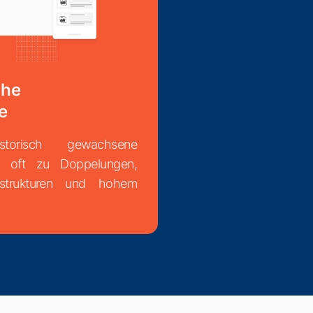
che
e
historisch gewachsene
n oft zu Doppelungen,
rstrukturen und hohem