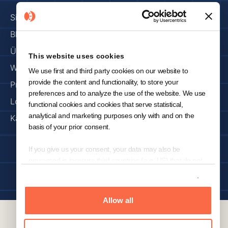
Sicherheit und Vertrauen
Blog
Über uns
This website uses cookies
Warum KNOWRON
We use first and third party cookies on our website to
provide the content and functionality, to store your
Presse & Medien
preferences and to analyze the use of the website. We use
Los geht's
functional cookies and cookies that serve statistical,
analytical and marketing purposes only with and on the
Karriere
basis of your prior consent.
If you give us your consent, your data may also be
Impressum
Datenschutzbestimmung
processed in insecure third countries (e.g. US) that do not
offer a comparable level of data protection. In the case of a
Copyright 2024 © KNOWRON | Hergestellt mit 🥨 in München
Show details
transfer of data to the US, despite the adequacy decision of
the European Commission for (self-)certified under the
Allow all
Transatlantic Privacy Framework ("EU-US-DPF") and
included in the list of the US Department of Commerce US
companies, there is a risk that your data may be accessed