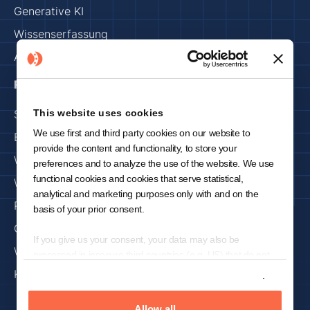
Generative KI
Wissenserfassung
Anlagen und Fabrik
Resources
This website uses cookies
Sicherheit und Vertrauen
We use first and third party cookies on our website to
Blog
provide the content and functionality, to store your
Webinars
preferences and to analyze the use of the website. We use
functional cookies and cookies that serve statistical,
Whitepapers
analytical and marketing purposes only with and on the
Presse
basis of your prior consent.
Get Started
If you give us your consent, your data may also be
Warum KNOWRON
processed in insecure third countries (e.g. US) that do not
offer a comparable level of data protection. In the case of a
Karriere
Show details
transfer of data to the US, despite the adequacy decision of
the European Commission for (self-)certified under the
Allow all