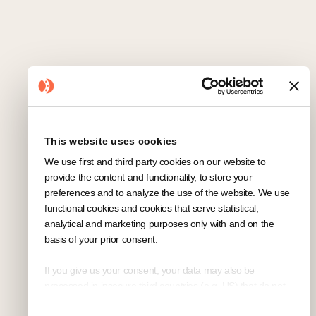
Paket! In diesem Artikel können Sie mehr
darüber lesen.
Miriam Messana
5
min
Guides
This website uses cookies
We use first and third party cookies on our website to
provide the content and functionality, to store your
preferences and to analyze the use of the website. We use
functional cookies and cookies that serve statistical,
analytical and marketing purposes only with and on the
basis of your prior consent.
If you give us your consent, your data may also be
processed in insecure third countries (e.g. US) that do not
offer a comparable level of data protection. In the case of a
Show details