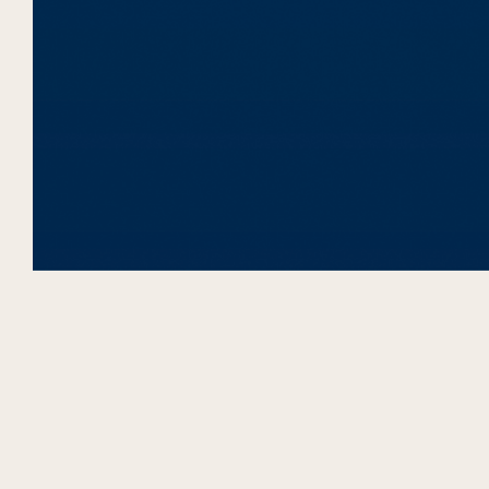
So optimieren Sie Ihre technische
Dokumentation für KI
Ihre Dokumentation ist für Menschen
gemacht, nicht für KI. Das ist einer der
Hauptgründe, warum All-Purpose-KI (wie
CoPilot oder ChatGPT) heute im
industriellen Enterprise-Kontext meist
scheitert. Den Modellen fehlt das
spezifische Kontextwissen, um wirklich gut
zu funktionieren. In diesem Artikel teile ich
einige der Best Practices, die sich in den
letzten fünf Jahren als essenziell erwiesen