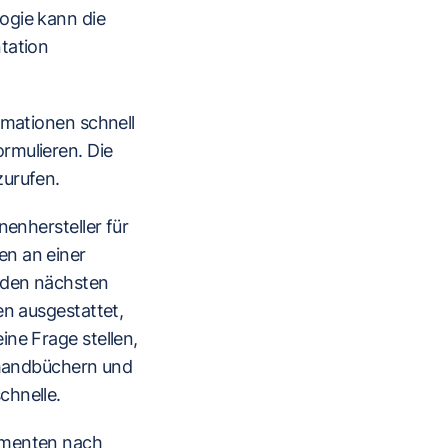
ogie kann die
tation
rmationen schnell
rmulieren. Die
zurufen.
nenhersteller für
en an einer
u den nächsten
en ausgestattet,
ne Frage stellen,
nshandbüchern und
chnelle.
kumenten nach