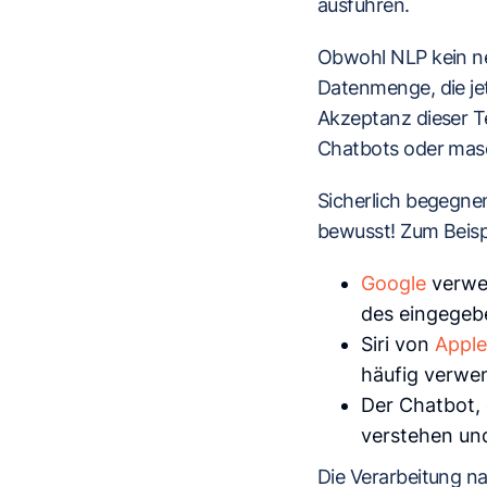
ausführen.
Obwohl NLP kein neu
Datenmenge, die jet
Akzeptanz dieser T
Chatbots oder masc
Sicherlich begegnen
bewusst! Zum Beispi
Google
verwen
des eingegeb
Siri von
Apple
häufig verwe
Der Chatbot, 
verstehen und
Die Verarbeitung na